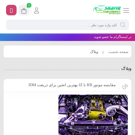
0
در اینستاگرام ما عضو شوید
صفحه نخست
وبلاگ
وبلاگ
مقایسه موتور RB با JZ بهترین انجین برای دریفت JDM