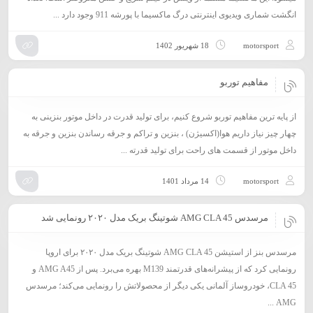
انگشت شماری ویدیوی اینترنتی درگ ماکسیما با پورشه 911 وجود دارد ...
motorsport
18 شهریور 1402
مفاهیم توربو
از پایه ترین مفاهیم توربو شروع کنیم، برای تولید قدرت در داخل موتور بنزینی به
چهار چیز نیاز داریم هوا(اکسیژن) ، بنزین و تراکم و جرقه رساندن بنزین و جرقه به
داخل موتور از قسمت های راحت برای تولید قدرته ...
motorsport
14 مرداد 1401
مرسدس AMG CLA 45 شوتینگ بریک مدل ۲۰۲۰ رونمایی شد
مرسدس بنز از استیشن AMG CLA 45 شوتینگ بریک مدل ۲۰۲۰ برای اروپا
رونمایی کرد که از پیشرانه‌های قدرتمند M139 بهره می‌برد. پس از AMG A45 و
CLA 45، خودروساز آلمانی یکی دیگر از محصولاتش را رونمایی می‌کند؛ مرسدس
AMG ...