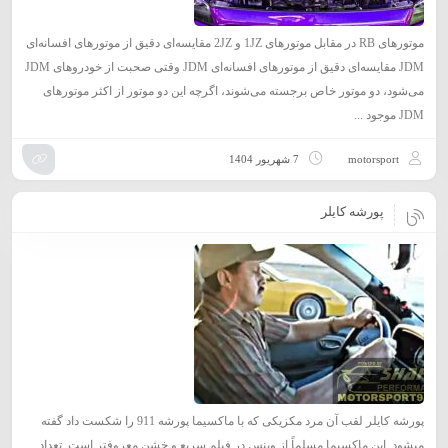
موتورهای RB در مقابل موتورهای 1JZ و 2JZ مقایسه‌ای دقیق از موتورهای افسانه‌ای
JDM مقایسه‌ای دقیق از موتورهای افسانه‌ای JDM وقتی صحبت از خودروهای JDM
می‌شود، دو موتور خاص برجسته می‌شوند، اگرچه این دو موتور از اکثر موتورهای
JDM موجود ...
motorsport
7 شهریور 1404
پورشه کایلر
پورشه کایلر لقب آن مرد مکزیکی که با ماکسیما پورشه 911 را شکست داد گفته
میشود. این ماکسیما مسلماً از وینس در فیلم سریع و خشن معروفتر است. تعداد