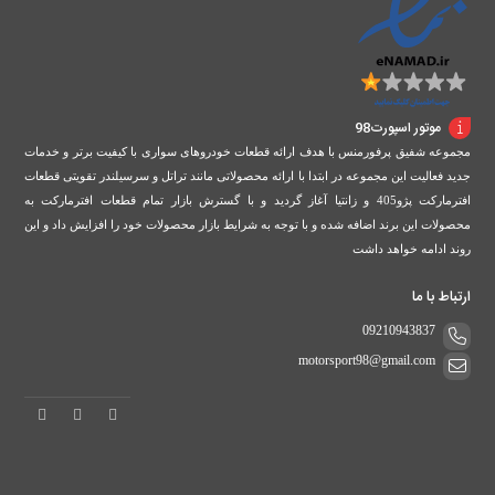
موتور اسپورت98
مجموعه شفیق پرفورمنس با هدف ارائه قطعات خودروهای سواری با کیفیت برتر و خدمات
جدید فعالیت این مجموعه در ابتدا با ارائه محصولاتی مانند تراتل و سرسیلندر تقویتی قطعات
افترمارکت پژو405 و زانتیا آغاز گردید و با گسترش بازار تمام قطعات افترمارکت به
محصولات این برند اضافه شده و با توجه به شرایط بازار محصولات خود را افزایش داد و این
روند ادامه خواهد داشت
ارتباط با ما
09210943837
motorsport98@gmail.com