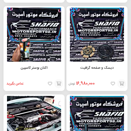
افزودن
افزودن
به
به
سبد
سبد
دیسک و صفحه گرافیت
اکتان بوستر کاسپین
16,980,000
تماس بگیرید
تومان
افزودن
افزودن
به
به
سبد
سبد