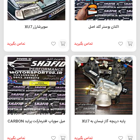
اکتان بوستر گلد اصل
سوپرشارژر XU7
تماس بگیرید
تماس بگیرید
افزودن
افزودن
به
به
سبد
سبد
پایه دریچه گاز نیسان به XU7
میل سوپاپ افترمارکت پراید CARBON
تماس بگیرید
تماس بگیرید