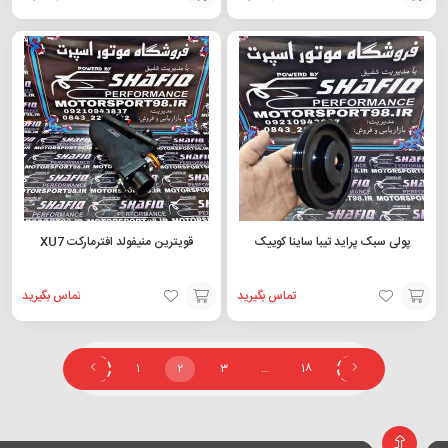
افزودن
افزودن
به
به
سبد
سبد
پولی سبک پراید تیبا ساینا کوییک
قویترین منیفولد افترمارکت XU7
تماس بگیرید
تماس بگیرید
افزودن
افزودن
به
به
1
2
3
…
18
سبد
سبد