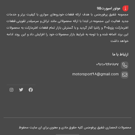
موتور اسپورت98
مجموعه شفیق پرفورمنس با هدف ارائه قطعات خودروهای سواری با کیفیت برتر و خدمات
جدید فعالیت این مجموعه در ابتدا با ارائه محصولاتی مانند تراتل و سرسیلندر تقویتی قطعات
افترمارکت پژو405 و زانتیا آغاز گردید و با گسترش بازار تمام قطعات افترمارکت به محصولات
این برند اضافه شده و با توجه به شرایط بازار محصولات خود را افزایش داد و این روند ادامه
خواهد داشت
ارتباط با ما
09210943837
motorsport98@gmail.com
محصولات انحصاری شفیق پرفومنس کلیه حقوق مادی و معنوی برای ای سایت محفوظ میباشد