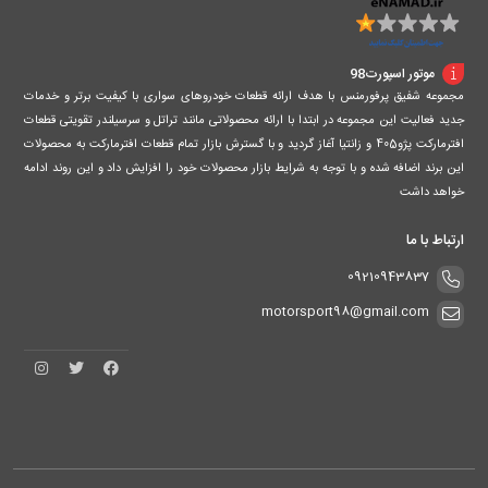
موتور اسپورت98
مجموعه شفیق پرفورمنس با هدف ارائه قطعات خودروهای سواری با کیفیت برتر و خدمات
جدید فعالیت این مجموعه در ابتدا با ارائه محصولاتی مانند تراتل و سرسیلندر تقویتی قطعات
افترمارکت پژو405 و زانتیا آغاز گردید و با گسترش بازار تمام قطعات افترمارکت به محصولات
این برند اضافه شده و با توجه به شرایط بازار محصولات خود را افزایش داد و این روند ادامه
خواهد داشت
ارتباط با ما
09210943837
motorsport98@gmail.com