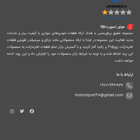
موتور اسپورت98
مجموعه شفیق پرفورمنس با هدف ارائه قطعات خودروهای سواری با کیفیت برتر و خدمات
جدید فعالیت این مجموعه در ابتدا با ارائه محصولاتی مانند تراتل و سرسیلندر تقویتی قطعات
افترمارکت پژو405 و زانتیا آغاز گردید و با گسترش بازار تمام قطعات افترمارکت به محصولات
این برند اضافه شده و با توجه به شرایط بازار محصولات خود را افزایش داد و این روند ادامه
خواهد داشت
ارتباط با ما
09210943837
motorsport98@gmail.com