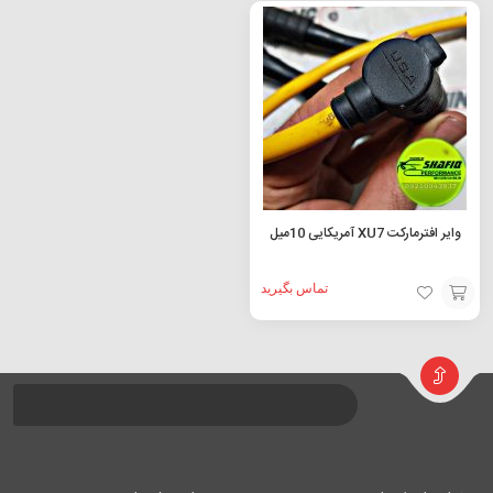
وایر افترمارکت XU7 آمریکایی 10میل
تماس بگیرید
افزودن
به
سبد