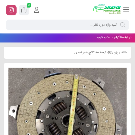
0
در اینستاگرام ما عضو شوید
خانه
/
پژو 405
/ صفحه کلاچ خورشیدی