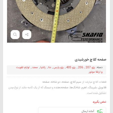
صفحه کلاچ خورشیدی
دسته:
پژو 207 , 206
,
پژو 405
,
پژو پارس
,
دنا
,
زانتیا
,
سمند
,
لوازم تقویت
و ارتقا موتور
قطعات کلاچ عبارتند از:
سیم کلاچ، صفحه
،
دو شاخه
،
صفحه
فلایویل
،
بلبرینگ
،
اهرم
،
شاخک‌‌ها
،
صفحه‌دهنده
و
دیسک
که از یک کاسه مانند از نوع چدن
تشکیل شده است.
تماس بگیرید
آماده ارسال