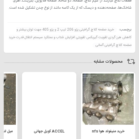
قطعات کلاچ عبارتند از: سیم کلاچ، صفحه، دو شاخه، صفحه فلایویل، بلبرینگ، اهرم،
شاخک‌‌ها، صفحه‌دهنده و دیسک که از یک کاسه مانند از نوع چدن تشکیل شده است.
برچسب:
خرید صفحه کلاچ گرافیتی پژو 206 تیپ 2 و پژو 405 جهت توان بیشتر و
کاهش هرز گردی تقویت گیربکس تقویتی افزایش شتاب و عملکرد سیستم انتقال قدرت خرید
صفحه کلاچ گرافیتی آلمانی
محصولات مشابه
خرید منیفولد هوا nfs
ACCEL کویل جهانی
میل لنگ 