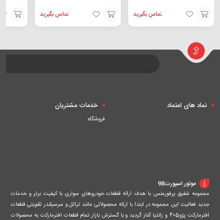
تماس بگیرید
تماس بگیرید
افزودن
افزودن
افزودن
به
به
به
سبد
سبد
سبد
نماد های اعتماد
خدمات مشتریان
فروشگاه
موتور اسپورت98
مجموعه شفیق پرفورمنس با هدف ارائه قطعات خودروهای سواری با کیفیت برتر و خدمات
جدید فعالیت این مجموعه در ابتدا با ارائه محصولاتی مانند تراتل و سرسیلندر تقویتی قطعات
افترمارکت پژو405 و زانتیا آغاز گردید و با گسترش بازار تمام قطعات افترمارکت به محصولات