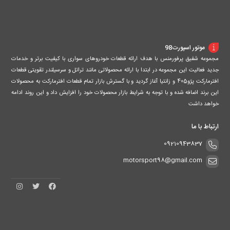
موتور اسپورت98
مجموعه شفیق پرفورمنس با هدف ارائه قطعات خودروهای سواری با کیفیت برتر و خدمات
جدید فعالیت این مجموعه در ابتدا با ارائه محصولاتی مانند تراتل و سرسیلندر تقویتی قطعات
افترمارکت پژو405 و زانتیا آغاز گردید و با گسترش بازار تمام قطعات افترمارکت به محصولات
این برند اضافه شده و با توجه به شرایط بازار محصولات خود را افزایش داد و این روند ادامه
خواهد داشت
ارتباط با ما
09210943837
motorsport98@gmail.com