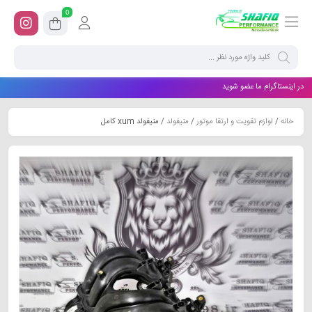
0
در اینستاگرام ما عضو شوید
خانه
/
لوازم تقویت و ارتقا موتور
/
منیفولد
/ منیفولد xum کامل