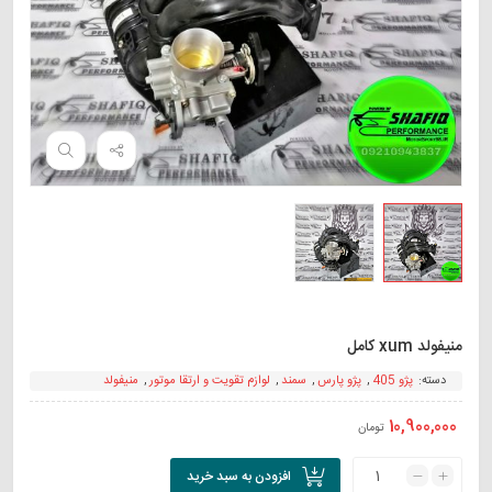
منیفولد xum کامل
دسته:
پژو 405
,
پژو پارس
,
سمند
,
لوازم تقویت و ارتقا موتور
,
منیفولد
10,900,000
تومان
افزودن به سبد خرید