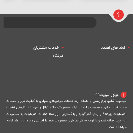
افزودن
افزودن
افزودن
به
به
به
سبد
سبد
سبد
نماد های اعتماد
خدمات مشتریان
فروشگاه
موتور اسپورت98
مجموعه شفیق پرفورمنس با هدف ارائه قطعات خودروهای سواری با کیفیت برتر و خدمات
جدید فعالیت این مجموعه در ابتدا با ارائه محصولاتی مانند تراتل و سرسیلندر تقویتی قطعات
افترمارکت پژو405 و زانتیا آغاز گردید و با گسترش بازار تمام قطعات افترمارکت به محصولات
این برند اضافه شده و با توجه به شرایط بازار محصولات خود را افزایش داد و این روند ادامه
خواهد داشت