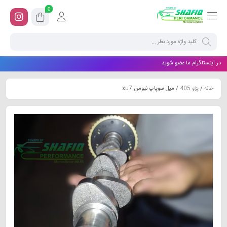
0
در اینستاگرام ما عضو شوید
خانه
/
پژو 405
/ میل سوپاپ نیومن xu7