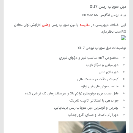
میل سوپاپ ریس XU7
برند نیومن انگلیس NEWMAN
این اختلاف دیوریشن در
مقایسه
با میل سوپاپ ریس
وطنی
افزایش توان معادل
30اسب بخار دارد.
، میل سوپاپ افترمارکت xu7، میل سوپاپ
H&H
توضیحات میل سوپاپ نیومن XU7
مخصوص xu7 مناسب شهر و درگهای شهری
دور میانی و سرگاز خوب
دور بالای عالی
خرید میل سوپاپ نیومن XU7
کیفیت و دقت در ساخت عالی
مناسب موتورهای فول لوازم
قابل نصب برای موتورهای تراکم بالا و سرسیلندرهای کف تراشی شده
جوابدهی با استکانی تایپت فابریک
بهترین و قویترین میل سوپاپ ربس بریتانیایی
دور آرام ناصاف و صدای اگزوز جذاب