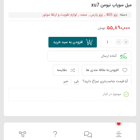
میل سوپاپ نیومن xu7
دسته:
پژو 405
,
پژو پارس
,
سمند
,
لوازم تقویت و ارتقا موتور
55,890,000
تومان
افزودن به سبد خرید
آماده ارسال
افزودن به علاقه مندی ها
مقایسه
آیا قیمت مناسب‌تری سراغ دارید؟
بلی
خیر
موجود در انبار