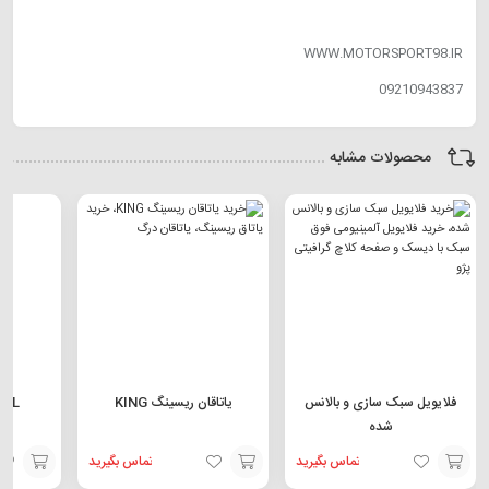
وپاپ کت کمز، میل هورنت، میل TU5
WWW.MOTORSPORT98.IR
09210943837
محصولات مشابه
فلایویل سبک سازی و بالانس
یاتاقان ریسینگ KING
ACCEL کو
شده
تماس بگیرید
تماس بگیرید