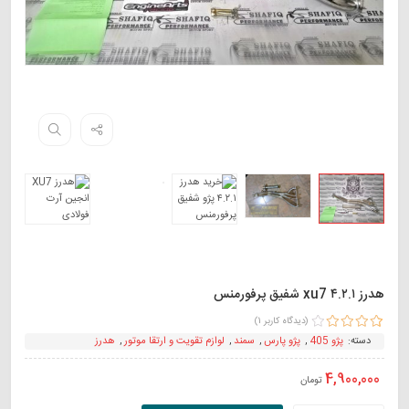
هدرز ۴.۲.۱ xu7 شفیق پرفورمنس
(دیدگاه کاربر
1
)
1
امتیاز
4.00
دسته:
پژو 405
,
پژو پارس
,
سمند
,
لوازم تقویت و ارتقا موتور
,
هدرز
از 5 امتیاز
مشتری
4,900,000
تومان