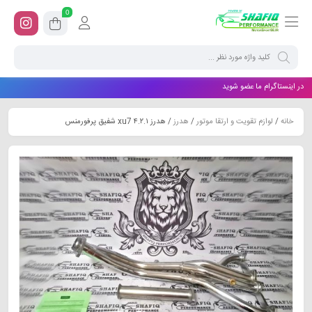
0
در اینستاگرام ما عضو شوید
خانه
/
لوازم تقویت و ارتقا موتور
/
هدرز
/ هدرز ۴.۲.۱ xu7 شفیق پرفورمنس