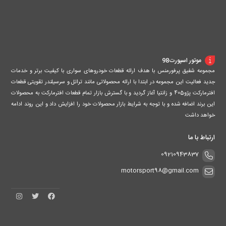
موتور اسپورت98
مجموعه شفیق پرفورمنس با هدف ارائه قطعات خودروهای سواری با کیفیت برتر و خدمات
جدید فعالیت این مجموعه در ابتدا با ارائه محصولاتی مانند تراتل و سرسیلندر تقویتی قطعات
افترمارکت پژو405 و زانتیا آغاز گردید و با گسترش بازار تمام قطعات افترمارکت به محصولات
این برند اضافه شده و با توجه به شرایط بازار محصولات خود را افزایش داد و این روند ادامه
خواهد داشت
ارتباط با ما
09210943837
motorsport98@gmail.com