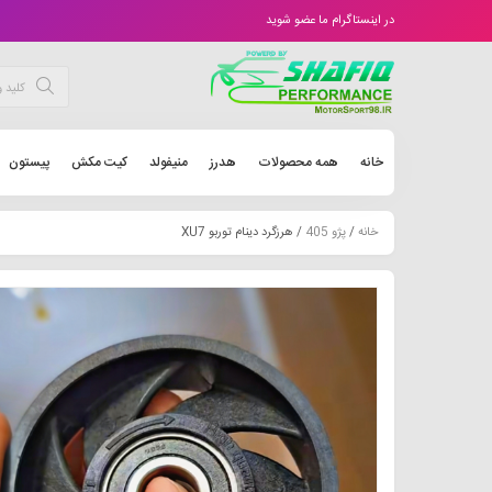
در اینستاگرام ما عضو شوید
خانه
همه محصولات
هدرز
منیفولد
کیت مکش
پیستون
خانه
/
پژو 405
/ هرزگرد دینام توربو XU7