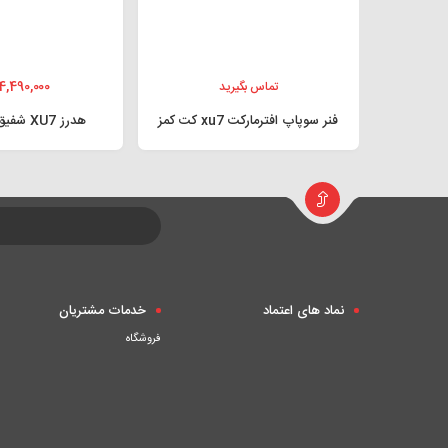
4,490,000
تماس بگیرید
فنر سوپاپ افترمارکت xu7 کت کمز
هدرز XU7 شفیق پرفورمنس
نماد های اعتماد
خدمات مشتریان
فروشگاه