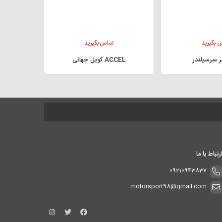
 بگیرید
تماس بگیرید
 سرسیلندر
ACCEL کویل جهانی
رتباط با ما
09210943837
motorsport98@gmail.com