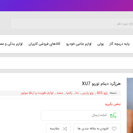
پایه دریچه گاز
پولی
لوازم جانبی خودرو
کالاهای فروشی کاربران
لوازم یدکی و مص
هرزگرد دینام توربو XU7
دسته:
پژو 405
,
پژو پارس
,
دنا
,
زانتیا
,
سمند
,
لوازم تقویت و ارتقا موتور
تماس بگیرید
آماده ارسال
افزودن به علاقه مندی ها
مقایسه