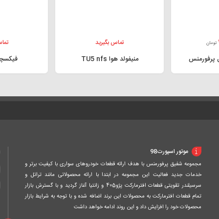
تماس بگیرید
تماس
تومان
منیفولد هوا TU5 nfs
فیکسچر
ا
موتور اسپورت98
مجموعه شفیق پرفورمنس با هدف ارائه قطعات خودروهای سواری با کیفیت برتر و
خدمات جدید فعالیت این مجموعه در ابتدا با ارائه محصولاتی مانند تراتل و
سرسیلندر تقویتی قطعات افترمارکت پژو405 و زانتیا آغاز گردید و با گسترش بازار
تمام قطعات افترمارکت به محصولات این برند اضافه شده و با توجه به شرایط بازار
محصولات خود را افزایش داد و این روند ادامه خواهد داشت