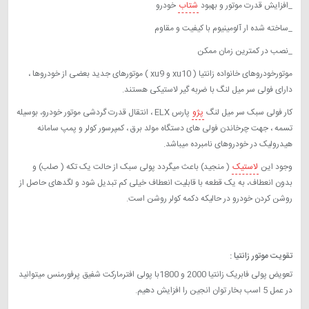
_افزایش قدرت موتور و بهبود
شتاب
خودرو
_ساخته شده ار آلومینیوم با کیفیت و مقاوم
_نصب در کمترین زمان ممکن
موتورخودروهای خانواده زانتیا ( xu10 و xu9 ) موتورهای جدید بعضی از خودروها ،
دارای فولی سر میل لنگ با ضربه گیر لاستیکی هستند.
پولی سبک زانتیا ارزان
کار فولی سبک سر میل لنگ
پژو
پارس ELX ، انتقال قدرت گردشی موتور خودرو، بوسیله
تسمه ، جهت چرخاندن فولی های دستگاه مولد برق ، کمپرسور کولر و پمپ سامانه
هیدرولیک در خودروهای نامبرده میباشد.
پولی سبک زانتیا
وجود این
لاستیک
( منجید) باعث میگردد پولی سبک از حالت یک تکه ( صلب) و
بدون انعطاف، به یک قطعه با قابلیت انعطاف خیلی کم تبدیل شود و لگدهای حاصل از
روشن کردن خودرو در حالیکه دکمه کولر روشن است.
پولی کوچک آرسام، پولی سر میل لنگ بهینه، پولی سبک ir_part، میثم
جامپر، جامپر تیونینگ، کینگ تیونینگ
تقویت موتور زانتیا :
تعویض پولی فابریک زانتیا 2000 و 1800با پولی افترمارکت شفیق پرفورمنس میتوانید
در عمل 5 اسب بخار توان انجین را افزایش دهیم.
پولی سایز کوچک زانتیا