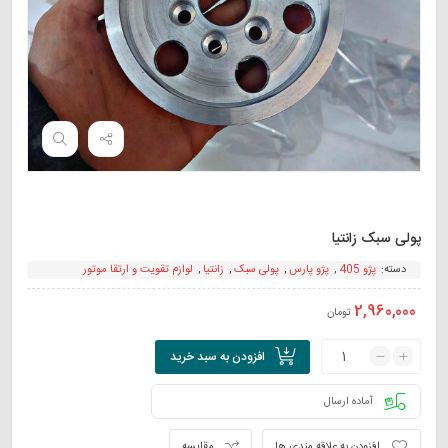
پولی سبک زانتیا
دسته:
پژو 405
,
پژو پارس
,
پولی سبک
,
زانتیا
,
لوازم تقویت و ارتقا موتور
2,960,000
تومان
افزودن به سبد خرید
آماده ارسال
افزودن به علاقه مندی ها
مقایسه