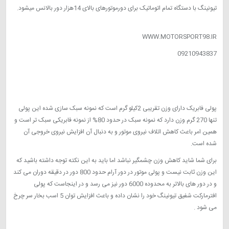
تیونینگ با دستگاه تمام اتوماتیک برای دورموتورهای بالای 14هزار دور بالانس میشود.
پولی سبک ELX، خرید پولی آلومینیومی زانتیا، شرکت آرسام
WWW.MOTORSPORT98.IR
09210943837
بالانس موتور، سبک سازی قطعات خودرو، تراش فلایویل، بالانس میل لنگ،
افزایش حجم موتور xu7، کاهش اینرسی، پولوس افترمارکت، پولی سبک ساز
کوچک
پولی فابریک دارای وزن تقریبی 2کیلو گرم است که نمونه سبک سازی شده این پولی
تنها 270 گرم وزن دارد که نمونه سبک در حدود 80% از نمونه فابریکی سبک تر است و
همین امر باعث کاهش اتلاف نیروی موتور و به دنبال آن افزایش نیروی خروجی آن
شده است.
برای شما شاید کاهش وزن چشمگیر نباشد اما باید به این نکته توجه داشته باشید که
این وزن ثابت نیست و پولی موتور در دور آرام حدود 800 دور در دقیقه دوران می کند
و در دور های بالاتر به محدوده 6000 دور نیز می رسد و در اینجاست که پولی
افترمارکت شفیق تیونینگ خود را نشان داده و باعث افزایش توان 5 اسب بخار سر چرخ
می شود .