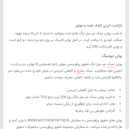
فروشگاه پژو پارت، شرکت +cp تیونینگ، ایران پارت، جهان پارت، لنت BQ،
آرمان بادکیو، فؤاد بادکیو
بازگشت انرژی اتلاف شده به موتور:
با نصب پولی سبک سر میل لنگ زانتیا شما میتوانید تا حدود 5 الی 8 درصد بهبود
عملکرد خودرو را دریافت کرده. در اصل پولی فابریک بر روی خودرو حدود دو کیلو است
و پولی افترمارکت 290 گرم
پولی تیونینگ:
پولی
سبک
سر میل لنگ شفیق پرفورمنس موتور زانتیا همچنین 8 نیوتن متر بر قدرت
انجین خود میافزایید. سبک
سازی
و کاهش اینرسی در موتور خودرو باعث می‌شود عمر
یاتاقانها افزایش یابد و شاهد کاهش مصرف سوخت باشیم.
شتاب بیشتر به دلیل کاهش اینرسی
با خرید پولی سبک سر میل لنگ پژو 206 تیپ پنج TU5 شتاب بهتر
هارد آنادایز شده برای جلوگيري از پارگی تسمه دینام
گارانتی تعویض بی قید وشرط
پولی های شفیق پرفورمنس به سفارش WWW.MOTORSPORT98.IR با وزن کمتر و
هاردآنادایز شده میباشد. به سفارش مجموعه شفیق پرفورمنس محصولات شفیق