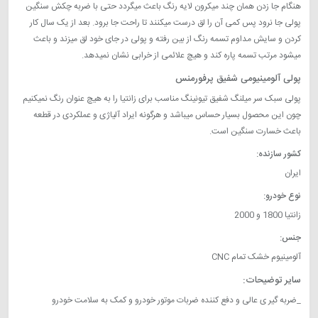
هنگام جا زدن همان چند میکرون لایه رنگ باعث میگردد حتی با ضربه چکش سنگین
پولی جا نرود پس کمی آن را لق درست میکنند تا راحت جا برود. بعد از یک سال کار
کردن و سایش مداوم تسمه رنگ از بین رفته و پولی در جای خود لق میزند و باعث
میشود مرتب تسمه پاره کند و هیچ علائمی از خرابی نشان نمیدهد.
پولی آلومینیومی شفیق پرفورمنس
پولی سبک سر میلنگ شفیق تیونینگ مناسب برای زانتیا را به هیچ عنوان رنگ نمیکنیم
چون این محصول بسیار حساس میباشد و هرگونه ایراد آلیاژی و عملکردی در قطعه
باعث خسارت سنگین است.
کشور سازنده:
ایران
نوع خودرو:
زانتیا 1800 و 2000
جنس:
آلومینیوم خشک تمام CNC
سایر توضیحات:
_ضربه گیر ی عالی و دفع کننده ضربات موتور خودرو و کمک به سلامت خودرو