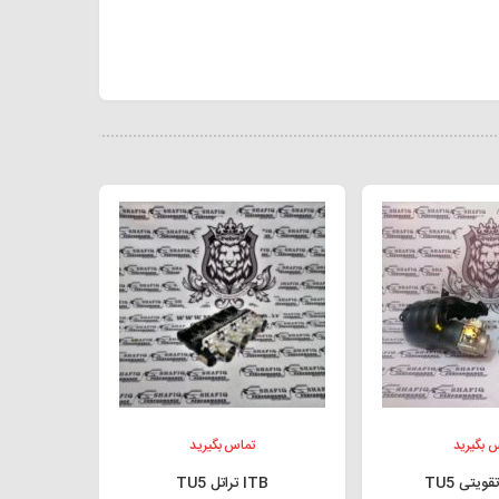
 بگیرید
تماس بگیرید
ویتی TU5
ITB تراتل TU5