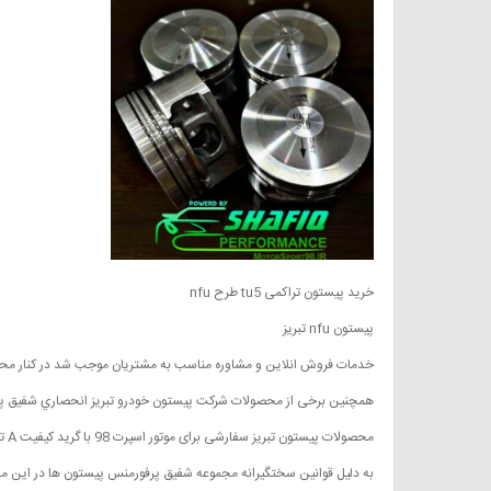
خرید پیستون تراکمی tu5 طرح nfu
پیستون nfu تبریز
خدمات فروش انلاین و مشاوره مناسب به مشتریان موجب شد در کنار محصولات 
همچنین برخی از محصولات شرکت پیستون خودرو تبریز انحصاري شفیق پرفورمنس میباشد
محصولات پیستون تبریز سفارشی برای موتور اسپرت 98 با گرید کیفیت A تولید شده
به دلیل قوانین سختگیرانه مجموعه شفیق پرفورمنس پیستون ها در این م