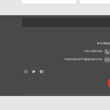
رتباط با ما
09210943837
motorsport98@gmail.com
طراحی و توسعه
ماهدیس وب