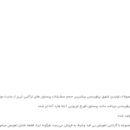
تولیدی شفیق پرفورمنس بیشترین حجم سفارشات پیستون های تراکمی تبریز از سایت موتور اسپرت 98 ا
 مانند پیستون فورج توربویی xu7 هارد آنادایز شده
جموعه با گارانتی تعویض بی قید وشرط به فروش می‌رسد، هرگونه ایراد قطعه شامل تعویض میشو