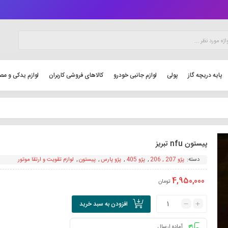
پایه دریچه گاز
پولی
لوازم جانبی خودرو
کالاهای فروشی کاربران
لوازم یدکی و مص
پیستون nfu تبریز
دسته:
پژو 207 , 206
,
پژو 405
,
پژو پارس
,
پیستون
,
لوازم تقویت و ارتقا موتور
4,950,000
تومان
افزودن به سبد خرید
آماده ارسال