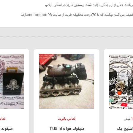
شد حتی لوازم یدکی تولید شده پیستون تبریز در استان ایلام،
خفیف خرید از سایت motorsport98دارند
1
تماس بگیرید
تماس
تومان
 استیج یک
منیفولد هوا TU5 nfs
منیفولد تق