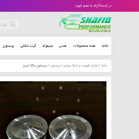
در اینستاگرام ما عضو شوید
خانه
همه محصولات
هدرز
منیفولد
کیت مکش
پیستون
خانه
/
لوازم تقویت و ارتقا موتور
/
پیستون
/ پیستون nfu تبریز