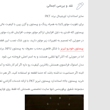
نقد و بررسی اجمالی
سایز استاندارد اورجینال برند PKT
برای تقویت موتور tu5 به همراه رینگ و پیستون و گژن پین با کیفیت عالی
پیستون کله قندی به دلیل افزایش تراکم موتور موجب افزایش قدرت موتور
در صورتی که تصمیم به تغییرات زیر موتور دارید، بدون شک نصب این قطع
پیستون خودرو تبریز
با شکل ظاهری محدب معروف به پیستون NFU, برند های مختلفی از پیستون nfu تو بازار موجوده که به عنوان اورجینال فروخته می شه
اما در صورتی که اکثر آنها تقلبی هستند و به اسم اصلی فروخته می شود
مدل استوک فرانسوی هستش بالاترین کیفیت رو داره اگر کم کار باشه و آسیب ندیده باشه گز
البته اگر حساسیت نداشته باشد که حتما قطعه نو استفاده کنید، اگر هم دنبال پیستون nfu جنس مناسب هستید شک نکنید این مورد
خرید پیستون nfu استاندارد پیستون تبریز PKT با ارائه خدمات گارانتي تعویض بی قید وشرط میباشد
مجموعه شفیق پرفورمنس تنها سایت تخصصی هستش که فقط روی لوازم م